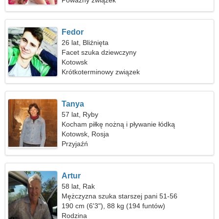
Poważny związek
Fedor
26 lat, Bliźnięta
Facet szuka dziewczyny
Kotowsk
Krótkoterminowy związek
Tanya
57 lat, Ryby
Kocham piłkę nożną i pływanie łódką
Kotowsk, Rosja
Przyjaźń
Artur
58 lat, Rak
Mężczyzna szuka starszej pani 51-56
190 cm (6'3"), 88 kg (194 funtów)
Rodzina