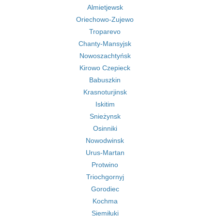
Almietjewsk
Oriechowo-Zujewo
Troparevo
Chanty-Mansyjsk
Nowoszachtyńsk
Kirowo Czepieck
Babuszkin
Krasnoturjinsk
Iskitim
Snieżynsk
Osinniki
Nowodwinsk
Urus-Martan
Protwino
Triochgornyj
Gorodiec
Kochma
Siemiłuki