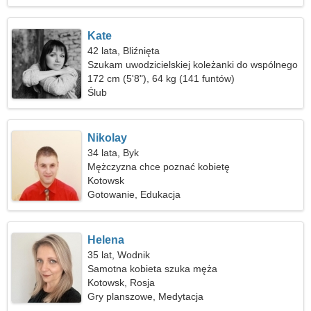
Kate
42 lata, Bliźnięta
Szukam uwodzicielskiej koleżanki do wspólnego
jeżdżenia na nartach
172 cm (5'8"), 64 kg (141 funtów)
Ślub
Nikolay
34 lata, Byk
Mężczyzna chce poznać kobietę
Kotowsk
Gotowanie, Edukacja
Helena
35 lat, Wodnik
Samotna kobieta szuka męża
Kotowsk, Rosja
Gry planszowe, Medytacja